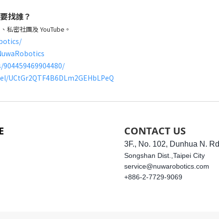
題要找誰？
密社團及 YouTube。
otics/
NuwaRobotics
s/904459469904480/
nnel/UCtGr2QTF4B6DLm2GEHbLPeQ
E
CONTACT US
3F., No. 102, Dunhua N. Rd
Songshan Dist.,
Taipei City
service@nuwarobotics.com
+886-2-7729-9069