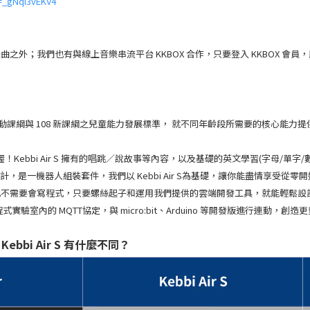
=_gNqI3vEKV4
；我們也有與線上音樂串流平台 KKBOX 合作，只要登入 KKBOX 會員，即可
部教保活動課綱與 108 新課綱之兒童能力發展標準， 就不同年齡段所需要的核心能力提供相
 S 喔！Kebbi Air S 擁有的唱跳／說故事等內容，以及基礎的英文學習(字母/
則專為機器人愛好者設計，是一機器人組裝套件，我們以 Kebbi Air S為基礎，讓你能
也不需要會寫程式，只要螺絲起子和運用我們提供的雲端開發工具，就能輕鬆設
內的 MQTT協定，與 micro:bit、Arduino 等開發版進行連動，創造更豐
 跟 Kebbi Air S 有什麼不同
？