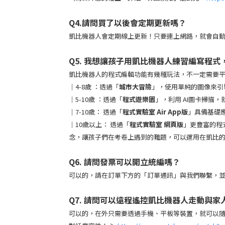
Q4.請問買了以後會定期更新嗎？
凱比機器人會定期線上更新！只要連上網路，就會自
Q5. 我想讓孩子用凱比機器人練習編寫程
凱比機器人的程式編輯功能有幾種玩法，不一定需要
｜4-8歲 ：透過「
城市大冒險
」，使用單純的圖像來引
｜5-10歲 ：透過「
程式遊樂園
」，利用 AI圖卡掃描
｜7-10歲： 透過「
程式實驗室 Air App版
」具備基礎應
｜10歲以上： 透過「
程式實驗室 網頁版
」更豐富的程
念，讓孩子們在考卷上遇到的難題，可以運用在凱比
Q6. 請問發票可以開立統編嗎？
可以的，請在訂單下方的「訂單通訊」與我們聯繫，並
Q7. 請問可以遠程遙控凱比機器人走動與家
可以的，
在外只需要透過手機、平板等裝置，就可以