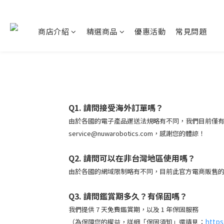
商店介紹
精選商品
優惠活動
常見問題
Q1. 請問接受海外訂單嗎？
由於各國的電子產品運送法規略有不同，我們目前僅有提
service@nuwarobotics.com，感謝您的體諒！
Q2. 請問可以在非台灣地區使用嗎？
由於各國的網域限制略有不同，目前此官方電商販售
Q3. 請問鑑賞期多久？有保固嗎？
我們提供 7 天免費鑑賞期，以及 1 年保固服務
https
（為保障您的權益，詳細「保固須知」還請見：