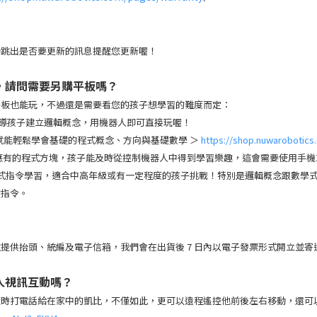
動跳出是否要更新的訊息提醒您更新喔！
式，請問需要另購平板嗎？
平板也能玩，不過還是需要看您的孩子想學習的難度而定：
導孩子建立邏輯概念，用機器人即可直接玩喔！
，就能輕鬆學會基礎的程式概念、方向與基礎數學 ＞
https://shop.nuwarobotics
有的程式方塊，孩子能及時從控制機器人中得到學習樂趣，這會需要使用手機或平板，目
式指令學習，適合中高年級或有一定程度的孩子挑戰！特別是邏輯概念跟數學
的指令。
提供抬頭、統編及電子信箱，我們會在出貨後 7 日內以電子發票形式開立並寄
人視訊互動嗎？
隨時打電話給在家中的凱比，不僅如此，更可以遠程遙控他前後左右移動，還可