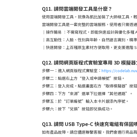
Q11. 請問雲端開發工具是什麼？
使用雲端開發工具，就像為凱比加裝了大師級工具，
雲端開發工具是一套完整的雲端服務，使用者只需透過網
｜操作簡易 ：不需寫程式，即能快速設計與優化多種 A
｜高互動性：
人臉、性別與年齡、自然語言識別，精
｜快速開發：
上百種原生素材方便取用，更支援進階 SD
Q12. 請問網頁版程式實驗室專用 3D 模擬
步驟一：進入網頁版程式實驗室：
https://codelab.n
步驟二：點選右上方“登入或申請帳號”按鈕。
步驟三：登入完成，點選畫面右方“取得模擬器”按
步驟四：下方“來源”選單下拉選擇“其他通路”。
步驟五：於“訂單編號”輸入本卡片銀漆內序號。
步驟六：按下“兌換”按鈕即兌換成功。
Q13. 請問 USB Type-C 快速充電組有保固
如有產品故障，請您儘速聯繫客服，我們會進行商品瑕疵或