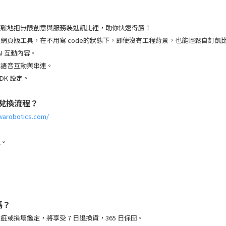
輕鬆地把無限創意與服務裝進凱比裡，助你快速得勝！
頁版工具，在不用寫 code的狀態下，即使沒有工程背景，也能輕鬆自訂凱比
I 互動內容。
準語音互動與串連。
K 設定。
器兌換流程？
uwarobotics.com/
鈕。
嗎？
損壞鑑定，將享受 7 日退換貨，365 日保固。