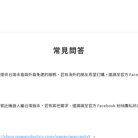
常見問答
供台灣本島與外島免運的服務，若有海外的朋友希望訂購，還請至官方 Faceb
的凱比機器人屬台灣版本，若有其他需求，還請
請至官方 Facebook 粉絲團私訊
://shop.nuwarobotics.com/pages/warranty
）。