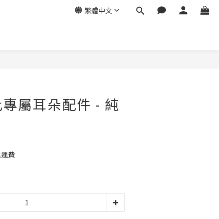
繁體中文
立即購買
凱比專屬耳朵配件 - 純
免運費