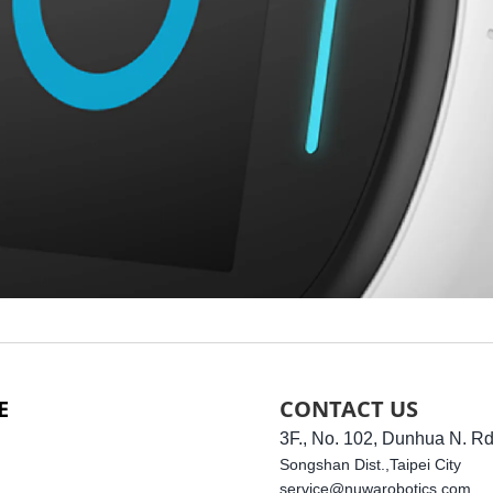
E
CONTACT US
3F., No. 102, Dunhua N. Rd
Songshan Dist.,
Taipei City
service@nuwarobotics.com