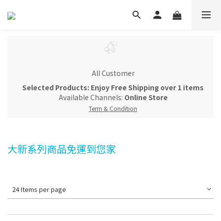
All Customer
Selected Products: Enjoy Free Shipping over 1 items
Available Channels:
Online Store
Term & Condition
大新系列商品免運到您家
24 Items per page