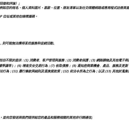
回復和評論）;
例如您的姓名、個人資料圖片、喜歡、位置、朋友清單以及社交媒體網路或應用程式註冊頁
IP 位址或其他在線標識碼。
，則可能無法獲得某些服務和促銷活動。
於提供：(1) 消費者、客戶管理與服務；(2) 消費者保護；(3) 網路購物及其他電子商務服
權爭議等 )； (6) 增進安全交易行為；(7) 收取債務； (8) 通知您商業機會、產品、服務
行為；(11) 履行條款與細則及退換貨政策；(12) 依法令所為之行為；以及 (13) 其他於
，並向您發送與我們提供給您的產品和服務相關的其他非行銷通信;