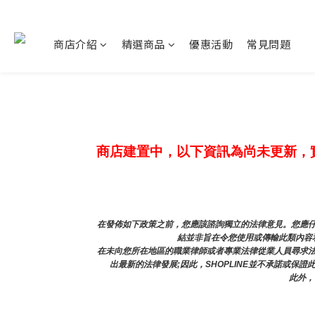
商店介紹
精選商品
優惠活動
常見問題
商店建置中，以下資訊為尚未更新，
在發佈如下政策之前，您應該諮詢獨立的法律意見。您應仔
結並非旨在令您使用或傳輸此類內容和
在未向您所在地區的職業律師或者專業法律從業人員尋求
出最新的法律發展;因此，SHOPLINE並不承諾或保
此外，