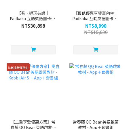
【看卡通玩英語｜
【最低優惠享豐富內容｜
Padkaka 互動英語圖卡】-
Padkaka 互動英語圖卡】-
Kebbi Air S＋Padkaka 圖
Padkaka 圖卡組合包＋
NT$30,898
NT$8,998
卡組合包＋App
App
NT$15,030
汰舊換新優惠中
【三重享受優惠方案】常
常春藤 QQ Bear 英語啟蒙
春藤 QQ Bear 英語啟蒙教
教材 - App＋套書組