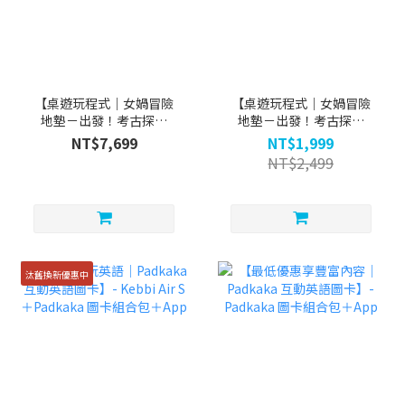
【桌遊玩程式｜女媧冒險
【桌遊玩程式｜女媧冒險
地墊－出發！考古探險
地墊－出發！考古探險
隊！】套組
隊！】不插電套組
NT$7,699
NT$1,999
NT$2,499
汰舊換新優惠中