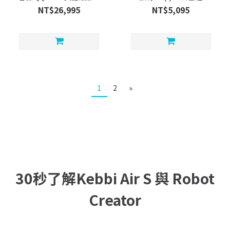
材 - Kebbi Air S ＋App＋
NT$26,995
NT$5,095
套書組
1
2
»
30秒了解Kebbi Air S 與 Robot
Creator