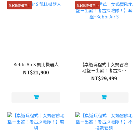
汰舊換新優惠中
汰舊換新優惠中
Kebbi Air S 凱比機器人
【桌遊玩程式｜女媧冒險
地墊－出發！考古探險
NT$21,900
隊！】套組+Kebbi Air S
NT$29,499