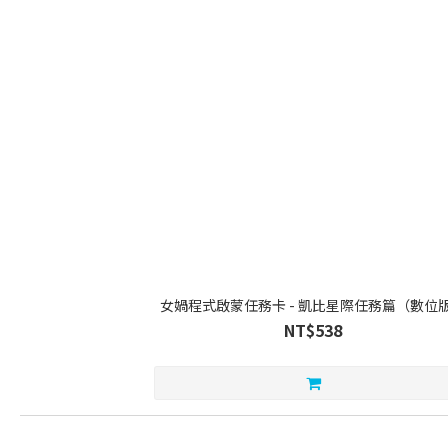
女媧程式啟蒙任務卡 - 凱比星際任務篇（數位
NT$538